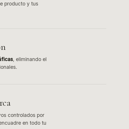
de producto y tus
ón
áficas
, eliminando el
ionales.
rca
vos controlados por
 encuadre en todo tu