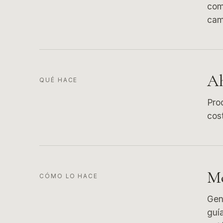
com
cam
Ah
QUÉ HACE
Pro
cost
Mo
CÓMO LO HACE
Gen
guí