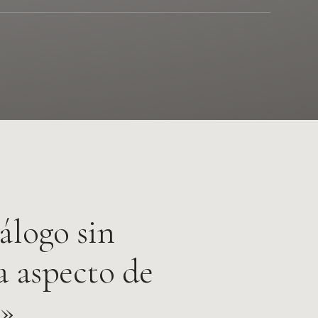
álogo sin
a aspecto de
.»