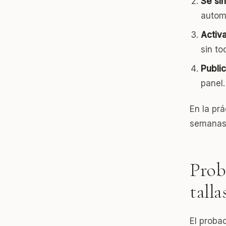
Se si
autom
Activ
sin to
Publi
panel.
En la pr
semanas
Prob
talla
El proba