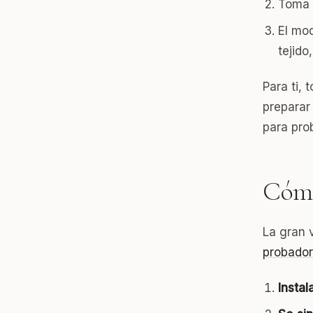
Toma 
El mod
tejido
Para ti, 
preparar 
para pro
Cómo
La gran 
probador 
Instal