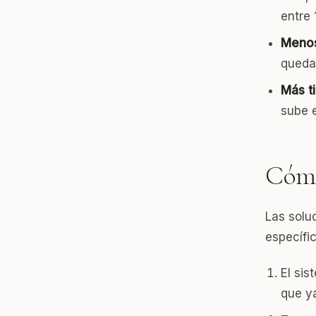
entre 
Menos
queda,
Más ti
sube e
Cómo
Las solu
específi
El si
que ya