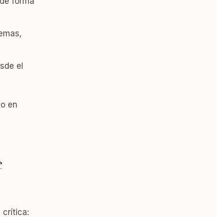
 de forma
temas,
sde el
no en
e
crítica: