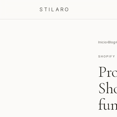
STILARO
Inicio
›
Blog
›
SHOPIFY
Pro
Sho
fun