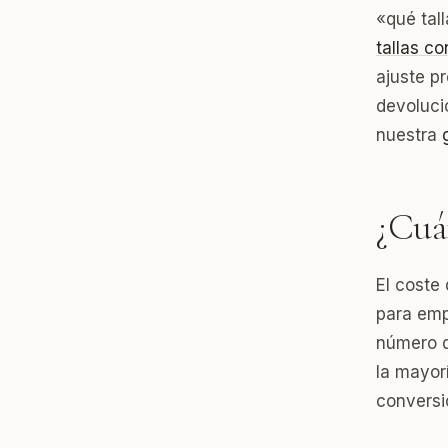
«qué tal
tallas co
ajuste p
devolució
nuestra
¿Cuá
El coste
para emp
número d
la mayor
conversi