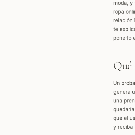
moda, y 
ropa onl
relación
te expli
ponerlo 
Qué 
Un probad
genera u
una pren
quedaría
que el u
y reciba