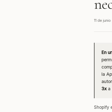
nec
11 de juni
En u
permi
compr
la Ap
auto
3x
a 
Shopify 