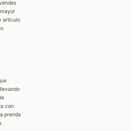
 vendes
n mayor
 artículo
mo
que
llevando
le
ta con
la prenda
.