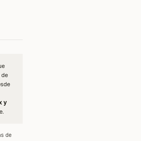
ue
 de
esde
x y
e.
as de