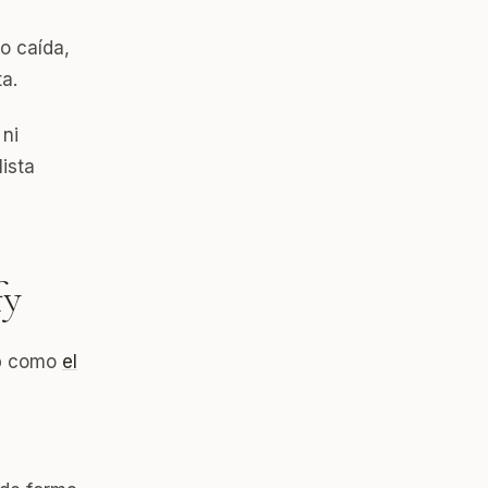
o caída,
a.
 ni
lista
fy
pp como
el