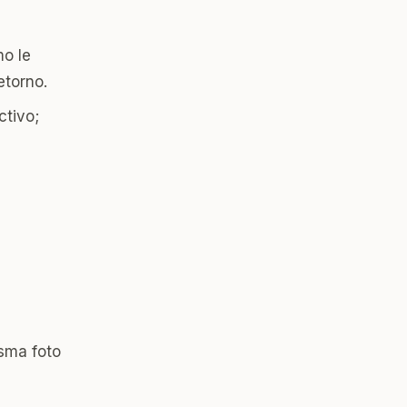
o le
etorno.
ctivo;
isma foto