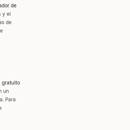
ador de
 y el
as de
ee
 gratuito
n un
a. Para
e