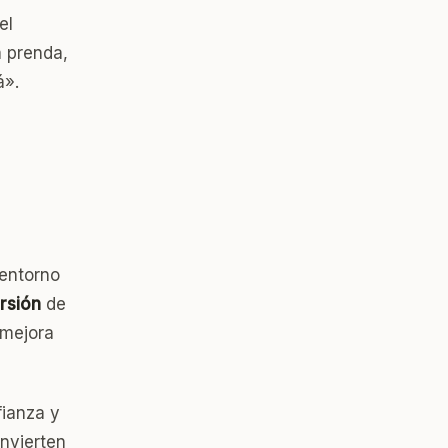
el
 prenda,
á».
 entorno
rsión
de
l mejora
fianza y
nvierten