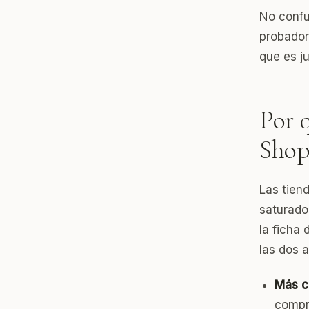
No confu
probador
que es j
Por 
Shop
Las tien
saturado
la ficha 
las dos 
Más c
compr